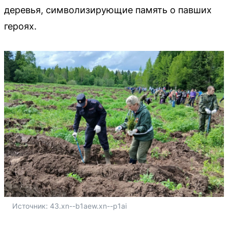
деревья, символизирующие память о павших
героях.
Источник: 
43.xn--b1aew.xn--p1ai