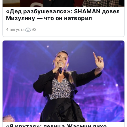
«Дед разбушевался»: SHAMAN довел
Мизулину — что он натворил
4 августа
93
«Я крутая»: певица Жасмин лихо