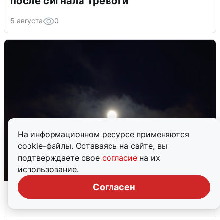
после сигнала тревоги
5 августа
0
На информационном ресурсе применяются
cookie-файлы. Оставаясь на сайте, вы
подтверждаете свое
согласие
на их
использование.
Согласен
Взрывы в Воронеже после сигнала
тревоги
5 августа
0