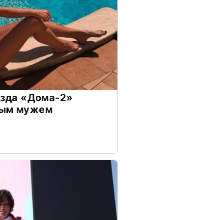
везда «Дома-2»
дым мужем