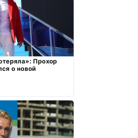
отеряла»: Прохор
ся о новой