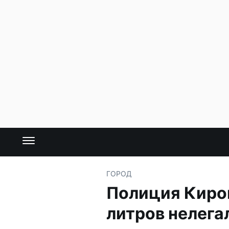
ГОРОД
Полиция Киров
литров нелега