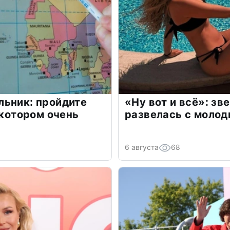
льник: пройдите
«Ну вот и всё»: з
 котором очень
развелась с моло
6 августа
68