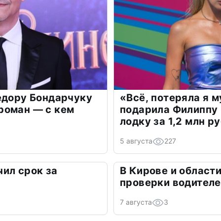
едору Бондарчуку
«Всё, потеряла я 
роман — с кем
подарила Филиппу
лодку за 1,2 млн р
5 августа
227
ил срок за
В Кирове и област
а
проверки водител
7 августа
3