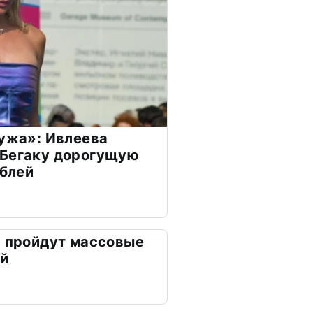
мужа»: Ивлеева
 Бегаку дорогущую
ублей
и пройдут массовые
ей