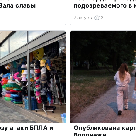
Зала славы
подозреваемого в 
7 августа
2
озу атаки БПЛА и
Опубликована карт
Воронеже