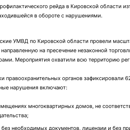
профилактического рейда в Кировской области из
аходившейся в обороте с нарушениями.
йские УМВД по Кировской области провели масш
направленную на пресечение незаконной торговл
ами. Мероприятия охватили всю территорию рег
ки правоохранительных органов зафиксировали 
ные нарушения включают:
омещениях многоквартирных домов, не соответс
дательства;
 без необходимых документов, лицензии и без п