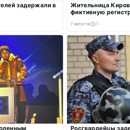
ителей задержали в
Жительница Киров
фиктивную регист
7 августа
1
воленным
Росгвардейцы зад