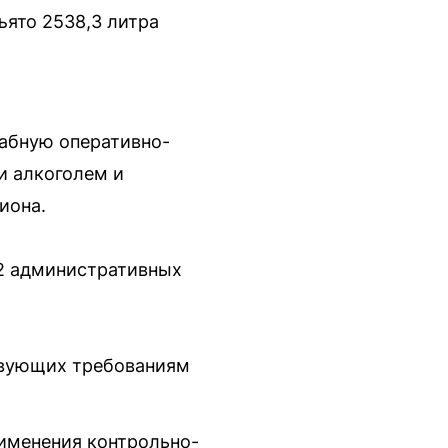
ъято 2538,3 литра
табную оперативно-
и алкоголем и
иона.
62 административных
твующих требованиям
рименения контрольно-