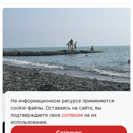
Сирены в Сочи: новая угроза БПЛА
На информационном ресурсе применяются
cookie-файлы. Оставаясь на сайте, вы
6 августа
0
подтверждаете свое
согласие
на их
использование.
Согласен