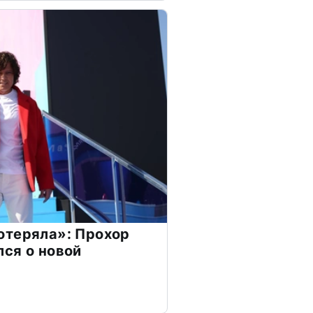
отеряла»: Прохор
ся о новой