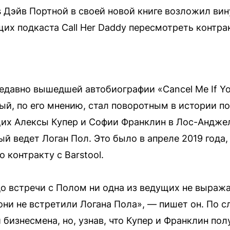
s Дэйв Портной в своей новой книге возложил вин
ущих подкаста Call Her Daddy пересмотреть контр
едавно вышедшей автобиографии «Cancel Me If Y
й, по его мнению, стал поворотным в истории под
щих Алексы Купер и Софии Франклин в Лос-Анджел
рый ведет Логан Пол. Это было в апреле 2019 года
 контракту с Barstool.
до встречи с Полом ни одна из ведущих не выраж
ни не встретили Логана Пола», — пишет он. По с
 бизнесмена, но, узнав, что Купер и Франклин п