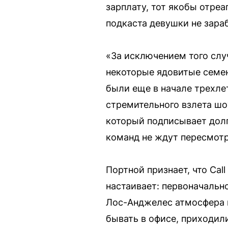
зарплату, тот якобы отре
подкаста девушки не зара
«За исключением того слу
некоторые ядовитые семен
были еще в начале трехле
стремительного взлета шо
который подписывает долг
команд не ждут пересмотр
Портной признает, что Cal
настаивает: первоначальн
Лос-Анджелес атмосфера и
бывать в офисе, приходил