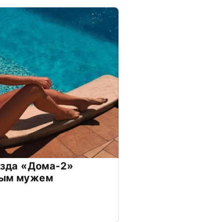
везда «Дома-2»
дым мужем