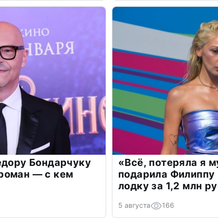
едору Бондарчуку
«Всё, потеряла я 
роман — с кем
подарила Филиппу
лодку за 1,2 млн р
5 августа
166