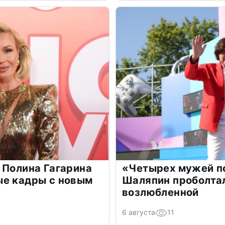
 Полина Гагарина
«Четырех мужей п
ые кадры с новым
Шаляпин проболтал
возлюбленной
6 августа
11