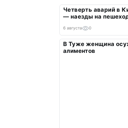
Четверть аварий в К
— наезды на пешехо
6 августа
0
В Туже женщина осу
алиментов