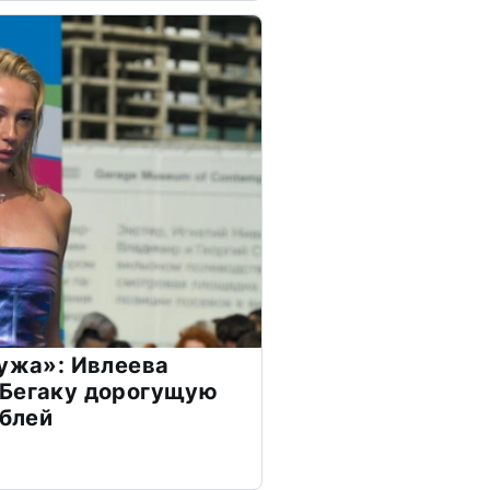
мужа»: Ивлеева
 Бегаку дорогущую
ублей