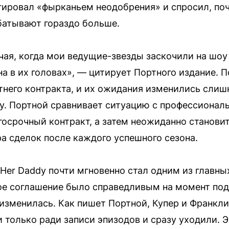
агировал «фырканьем неодобрения» и спросил, по
батывают гораздо больше.
чая, когда мои ведущие-звезды заскочили на шоу 
а в их головах», — цитирует Портного издание. П
тнего контракта, и их ожидания изменились сли
у. Портной сравнивает ситуацию с профессионал
осрочный контракт, а затем неожиданно становит
а сделок после каждого успешного сезона.
l Her Daddy почти мгновенно стал одним из главных
ое соглашение было справедливым на момент под
зменилась. Как пишет Портной, Купер и Франкли
и только ради записи эпизодов и сразу уходили. 