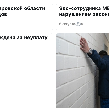
ировской области
Экс-сотрудника М
дов
нарушением закон
6 августа
0
ждена за неуплату