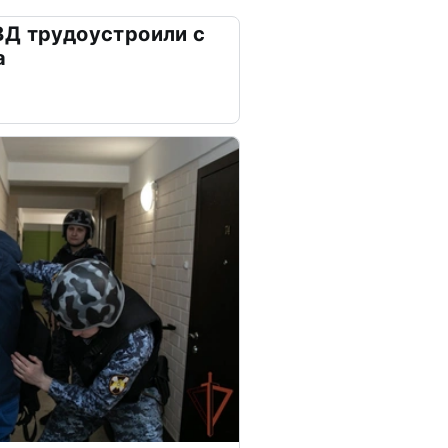
ВД трудоустроили с
а