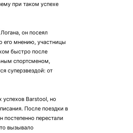
чему при таком успехе
Логана, он посеял
о его мнению, участницы
шком быстро после
ьным спортсменом,
ся суперзвездой: от
 успехов Barstool, но
писания. После поездки в
н постепенно перестали
Это вызывало