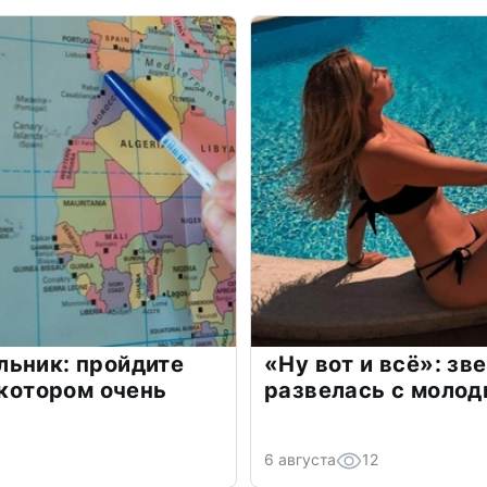
льник: пройдите
«Ну вот и всё»: з
 котором очень
развелась с моло
6 августа
12