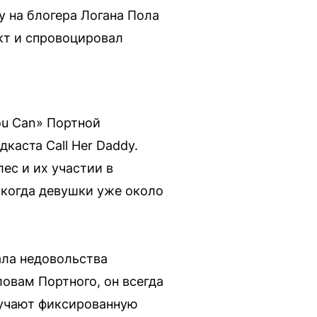
у на блогера Логана Пола
акт и спровоцировал
ou Can» Портной
каста Call Her Daddy.
ес и их участии в
, когда девушки уже около
ала недовольства
ловам Портного, он всегда
олучают фиксированную