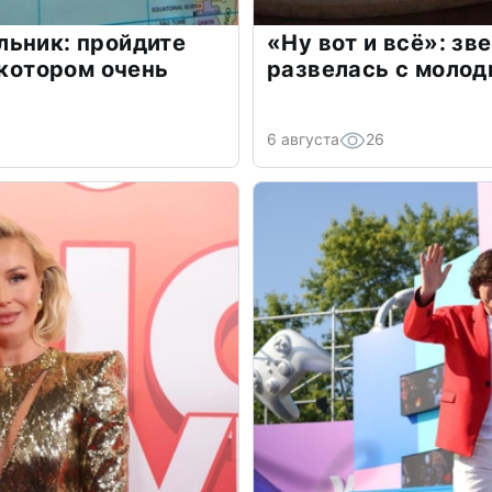
льник: пройдите
«Ну вот и всё»: з
 котором очень
развелась с моло
6 августа
26