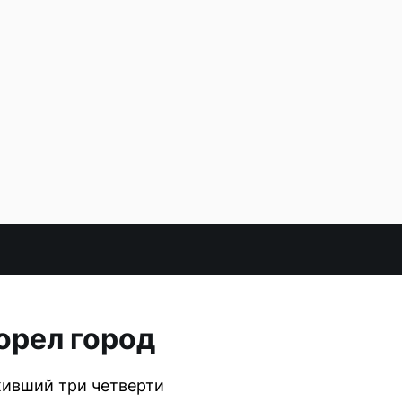
горел город
живший три четверти