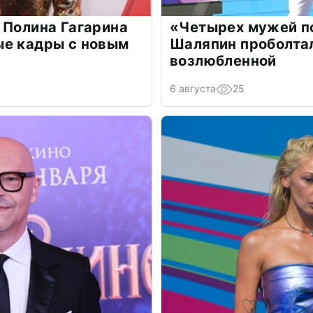
 Полина Гагарина
«Четырех мужей п
ые кадры с новым
Шаляпин проболтал
возлюбленной
6 августа
25