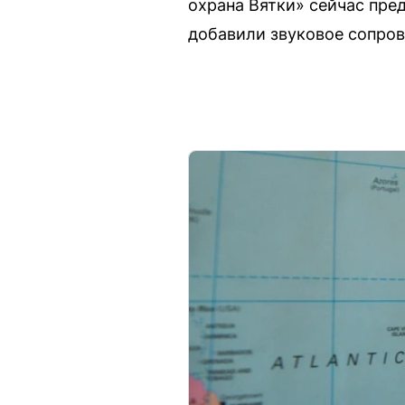
охрана Вятки» сейчас пре
добавили звуковое сопро