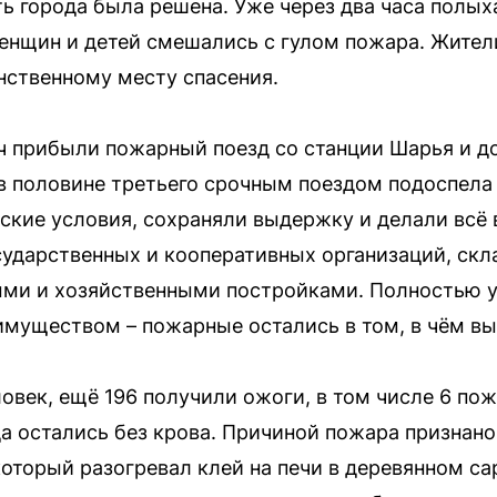
ть города была решена. Уже через два часа полых
женщин и детей смешались с гулом пожара. Жители
инственному месту спасения.
ч прибыли пожарный поезд со станции Шарья и д
в половине третьего срочным поездом подоспела
ские условия, сохраняли выдержку и делали всё 
сударственных и кооперативных организаций, скл
ыми и хозяйственными постройками. Полностью у
имуществом – пожарные остались в том, в чём вы
ловек, ещё 196 получили ожоги, в том числе 6 по
а остались без крова. Причиной пожара признан
который разогревал клей на печи в деревянном с