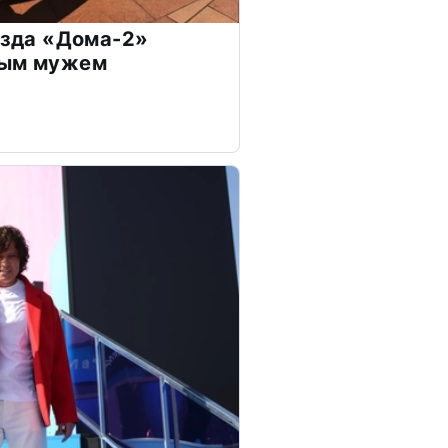
везда «Дома-2»
дым мужем