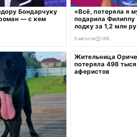
едору Бондарчуку
«Всё, потеряла я 
роман — с кем
подарила Филиппу
лодку за 1,2 млн р
5 августа
189
Жительница Ориче
потеряла 498 тыся
аферистов