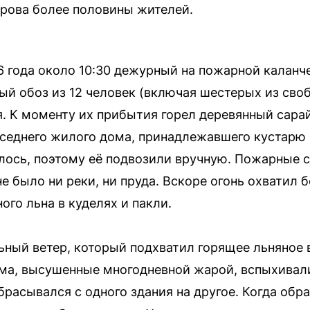
крова более половины жителей.
 года около 10:30 дежурный на пожарной каланч
ый обоз из 12 человек (включая шестерых из св
я. К моменту их прибытия горел деревянный сарай
седнего жилого дома, принадлежавшего кустарю 
лось, поэтому её подвозили вручную. Пожарные 
не было ни реки, ни пруда. Вскоре огонь охватил
ого льна в куделях и пакли.
ный ветер, который подхватил горящее льняное в
а, высушенные многодневной жарой, вспыхивали 
расывался с одного здания на другое. Когда обр