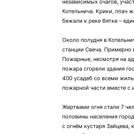
независимых очагов, учас
Котельнича. Крики, плач 
бежали к реке Вятке – ед
Около полудня в Котельни
станции Свеча. Примерно 
Пожарные, несмотря на ад
пожара сгорели здания го
400 усадеб со всеми жил
пожарной части вместе с 
Жертвами огня стали 7 че
половины населения город
с огнём кустаря Зайцева, 