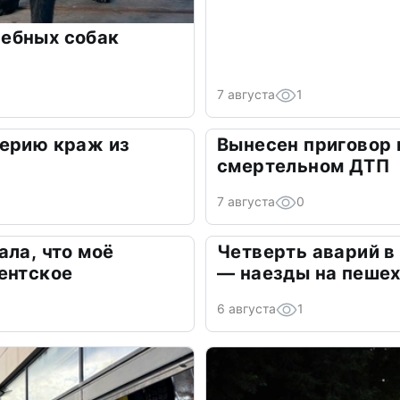
ебных собак
7 августа
1
серию краж из
Вынесен приговор 
смертельном ДТП
7 августа
0
ала, что моё
Четверть аварий в
ентское
— наезды на пеше
6 августа
1