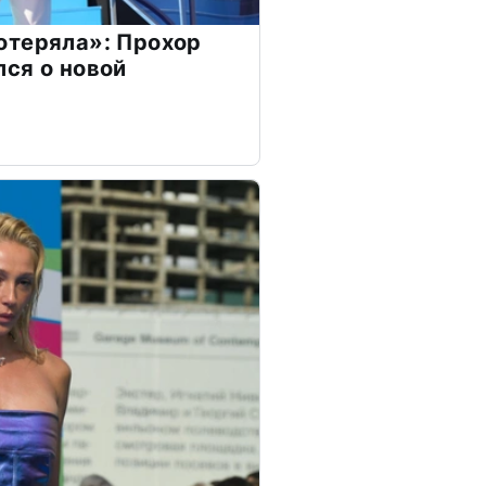
отеряла»: Прохор
ся о новой