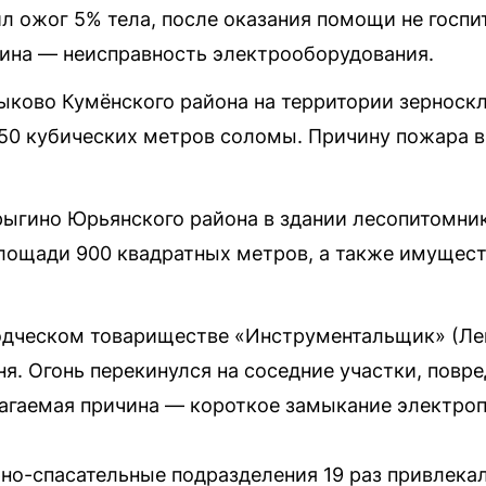
л ожог 5% тела, после оказания помощи не госпи
ина — неисправность электрооборудования.
 Быково Кумёнского района на территории зерноск
150 кубических метров соломы. Причину пожара 
рыгино Юрьянского района в здании лесопитомни
площади 900 квадратных метров, а также имущест
одческом товариществе «Инструментальщик» (Ле
ня. Огонь перекинулся на соседние участки, повр
лагаемая причина — короткое замыкание электро
но-спасательные подразделения 19 раз привлека