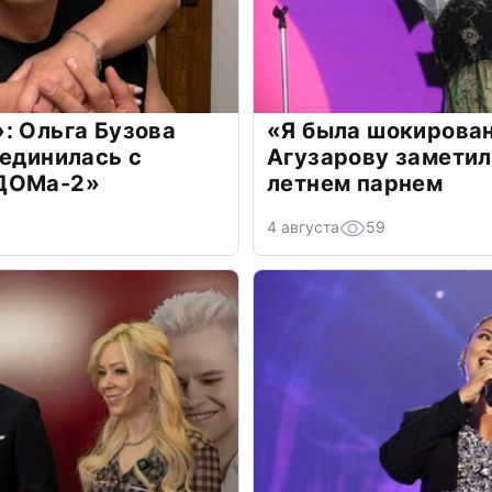
: Ольга Бузова
«Я была шокирова
оединилась с
Агузарову заметил
«ДОМа-2»
летнем парнем
4 августа
59