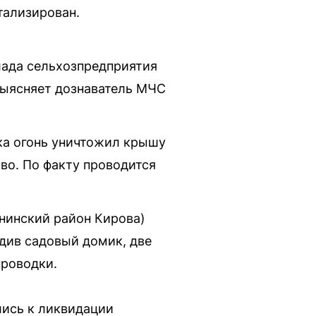
тализирован.
лада сельхозпредприятия
выясняет дознаватель МЧС
ка огонь уничтожил крышу
во. По факту проводится
нинский район Кирова)
едив садовый домик, две
проводки.
лись к ликвидации