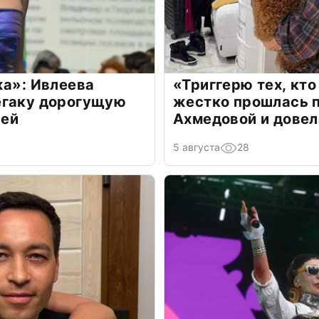
жа»: Ивлеева
«Триггерю тех, кто
егаку дорогущую
жестко прошлась п
лей
Ахмедовой и довел
5 августа
28