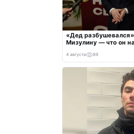
«Дед разбушевался»
Мизулину — что он н
4 августа
89