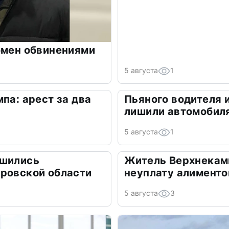
бмен обвинениями
5 августа
1
па: арест за два
Пьяного водителя 
лишили автомобил
5 августа
1
ишились
Житель Верхнекамь
ировской области
неуплату алименто
5 августа
3