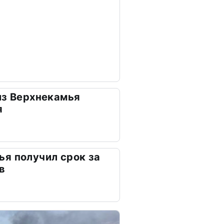
из Верхнекамья
я
я получил срок за
в