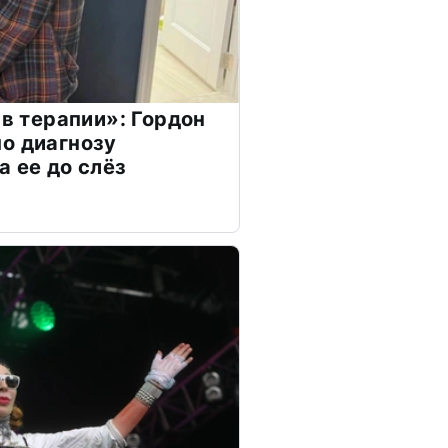
 в терапии»: Гордон
о диагнозу
а ее до слёз