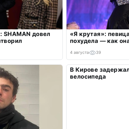
: SHAMAN довел
«Я крутая»: певиц
атворил
похудела — как он
4 августа
39
В Кирове задержал
велосипеда