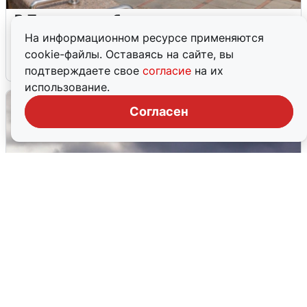
В Туре вода убывает, на других реках
области прибывает
На информационном ресурсе применяются
cookie-файлы. Оставаясь на сайте, вы
4 августа
0
подтверждаете свое
согласие
на их
использование.
Согласен
Над ХМАО впервые сбили