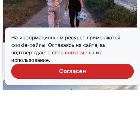
На информационном ресурсе применяются
cookie-файлы. Оставаясь на сайте, вы
Опубликована карта отключений
подтверждаете свое
согласие
на их
воды в Воронеже
использование.
6 августа
0
Согласен