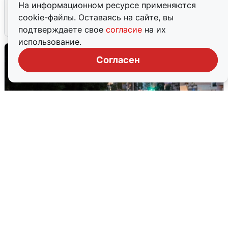
закрыли пляжи
На информационном ресурсе применяются
cookie-файлы. Оставаясь на сайте, вы
6 августа
0
подтверждаете свое
согласие
на их
использование.
Согласен
Опубликована карта отключений
воды в Воронеже