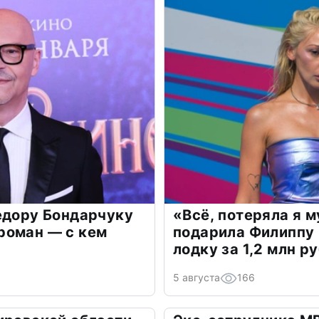
едору Бондарчуку
«Всё, потеряла я 
роман — с кем
подарила Филиппу
лодку за 1,2 млн р
5 августа
166