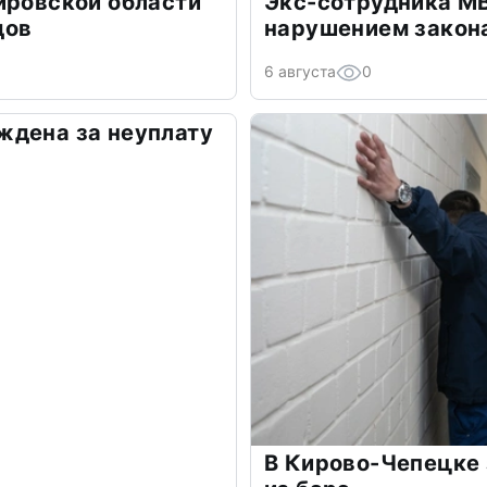
ировской области
Экс-сотрудника М
дов
нарушением закон
6 августа
0
ждена за неуплату
В Кирово-Чепецке 