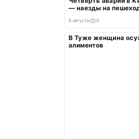
Четверть аварий в К
— наезды на пешехо
6 августа
0
В Туже женщина осу
алиментов