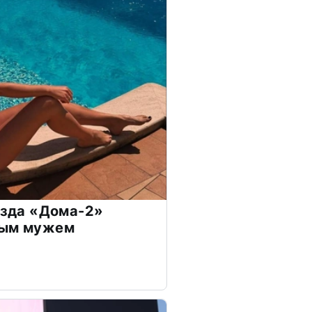
везда «Дома-2»
дым мужем