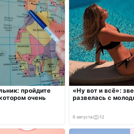
льник: пройдите
«Ну вот и всё»: з
 котором очень
развелась с моло
6 августа
12