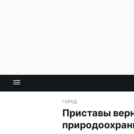
ГОРОД
Приставы верн
природоохран