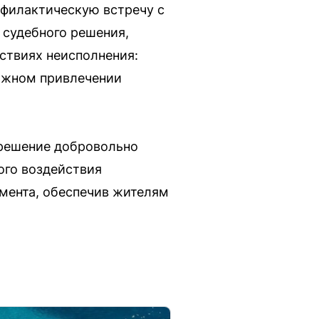
офилактическую встречу с
 судебного решения,
дствиях неисполнения:
ожном привлечении
 решение добровольно
ого воздействия
мента, обеспечив жителям