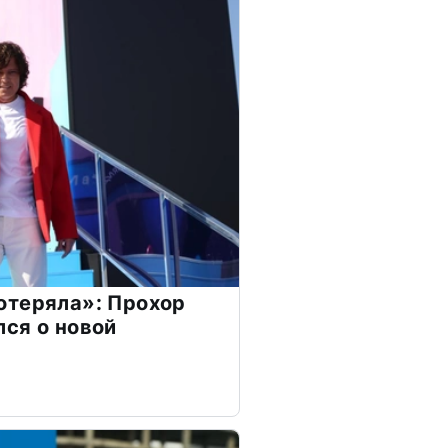
отеряла»: Прохор
ся о новой