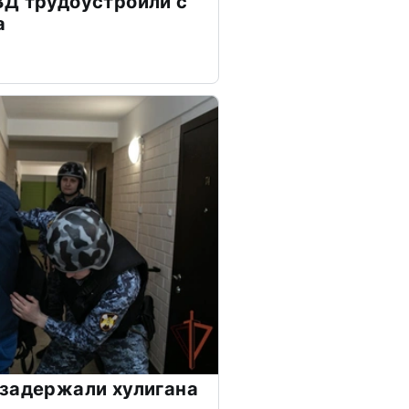
ВД трудоустроили с
а
задержали хулигана