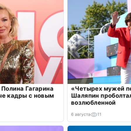
 Полина Гагарина
«Четырех мужей п
ые кадры с новым
Шаляпин проболтал
возлюбленной
6 августа
11