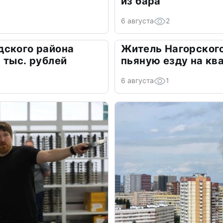
из бара
6 августа
2
дского района
Житель Нагорского
 тыс. рублей
пьяную езду на кв
6 августа
1