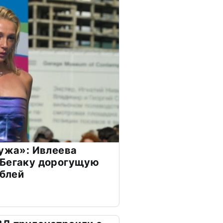
мужа»: Ивлеева
 Бегаку дорогущую
ублей