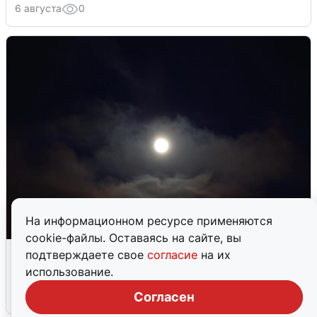
6 августа
0
На информационном ресурсе применяются
cookie-файлы. Оставаясь на сайте, вы
Взрывы в Воронеже после сигнала
подтверждаете свое
согласие
на их
тревоги
использование.
Согласен
5 августа
0