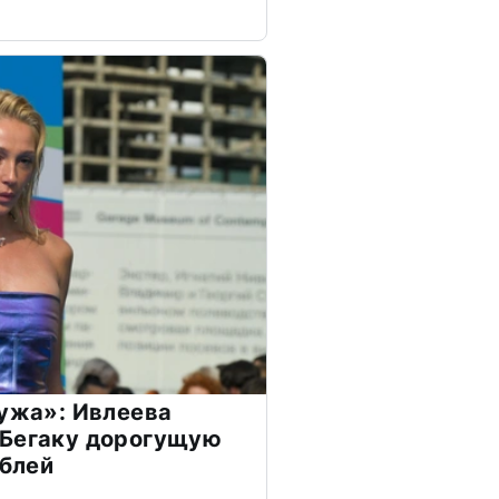
мужа»: Ивлеева
 Бегаку дорогущую
ублей