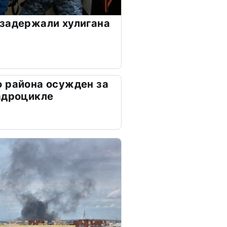
задержали хулигана
 района осужден за
адроцикле