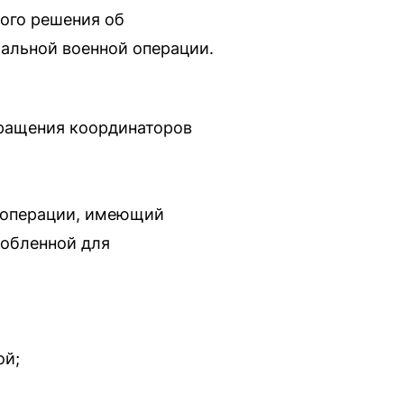
ого решения об
альной военной операции.
бращения координаторов
й операции, имеющий
собленной для
ой;