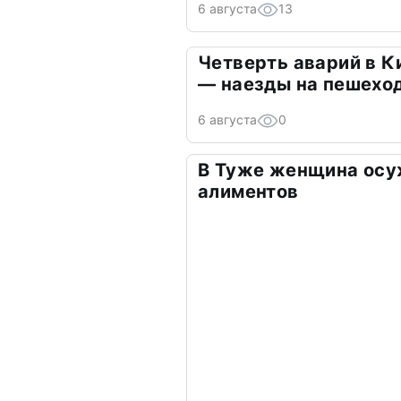
6 августа
13
Четверть аварий в К
— наезды на пешехо
6 августа
0
В Туже женщина осу
алиментов