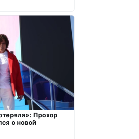
отеряла»: Прохор
ся о новой