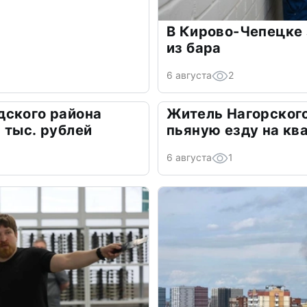
В Кирово-Чепецке 
из бара
6 августа
2
дского района
Житель Нагорского
 тыс. рублей
пьяную езду на кв
6 августа
1