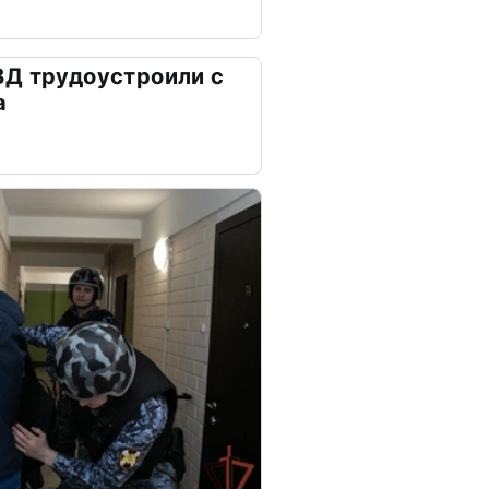
ВД трудоустроили с
а