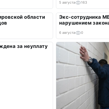
5 августа
163
ировской области
Экс-сотрудника М
дов
нарушением закон
6 августа
0
ждена за неуплату