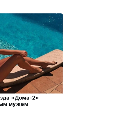
везда «Дома-2»
дым мужем