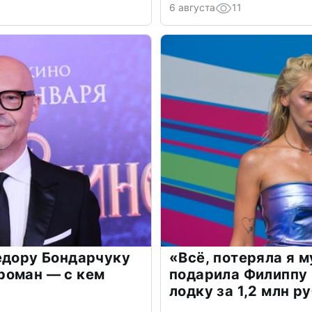
6 августа
11
едору Бондарчуку
«Всё, потеряла я 
роман — с кем
подарила Филиппу
лодку за 1,2 млн р