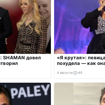
: SHAMAN довел
«Я крутая»: певиц
атворил
похудела — как он
4 августа
49