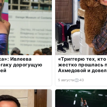
жа»: Ивлеева
«Триггерю тех, кто
егаку дорогущую
жестко прошлась п
лей
Ахмедовой и довел
5 августа
43