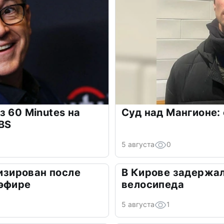
з 60 Minutes на
Суд над Мангионе:
BS
5 августа
0
лизирован после
В Кирове задержал
 эфире
велосипеда
5 августа
1