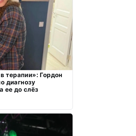
 в терапии»: Гордон
о диагнозу
а ее до слёз