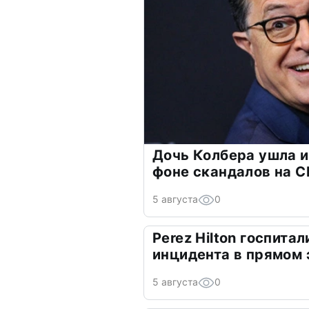
Дочь Колбера ушла и
фоне скандалов на C
5 августа
0
Perez Hilton госпита
инцидента в прямом
5 августа
0