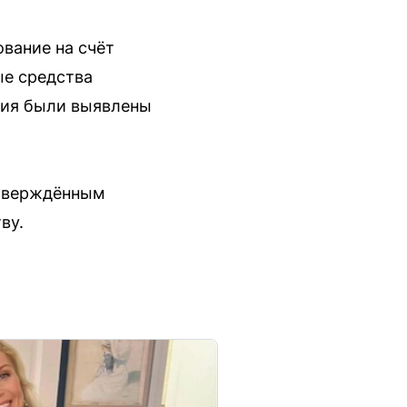
вание на счёт
ые средства
вия были выявлены
утверждённым
ву.