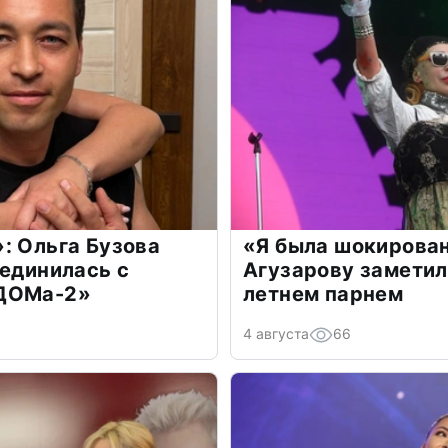
: Ольга Бузова
«Я была шокирова
оединилась с
Агузарову заметил
«ДОМа-2»
летнем парнем
4 августа
66