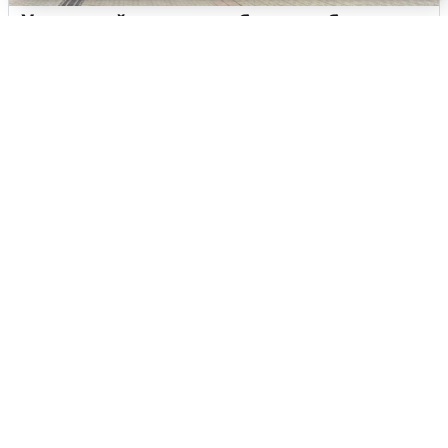
У соседей пожар и сбои: что было при
режиме БПЛА в Прикамье
5 августа
0
Жители и туристы Сочи рассказали