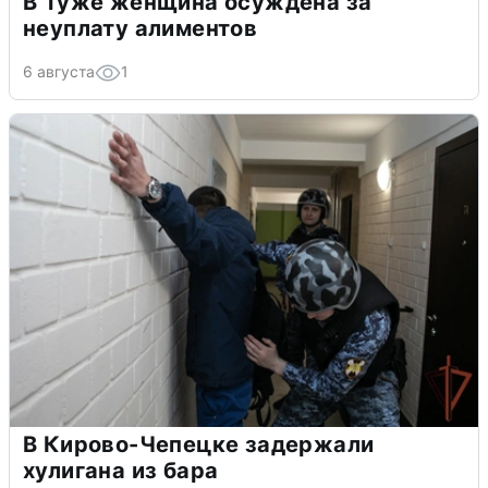
В Туже женщина осуждена за
неуплату алиментов
6 августа
1
В Кирово-Чепецке задержали
хулигана из бара