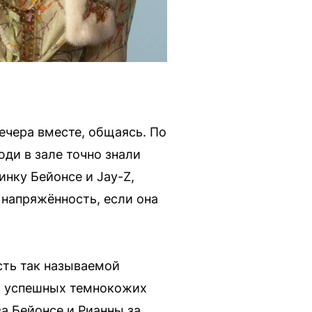
вечера вместе, общаясь. По
ди в зале точно знали
инку Бейонсе и Jay-Z,
 напряжённость, если она
сть так называемой
ух успешных темнокожих
а Бейонсе и Рианны за