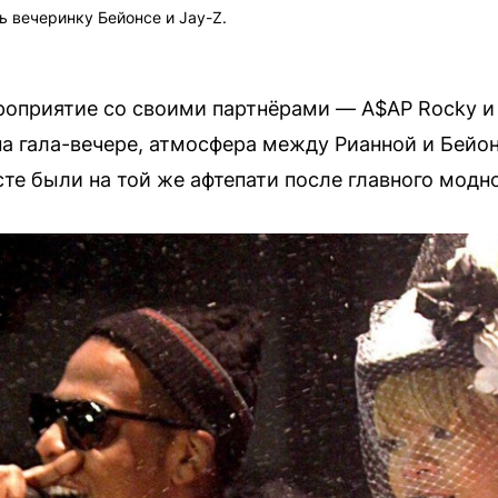
ь вечеринку Бейонсе и Jay-Z.
оприятие со своими партнёрами — A$AP Rocky и 
на гала-вечере, атмосфера между Рианной и Бейо
те были на той же афтепати после главного модно