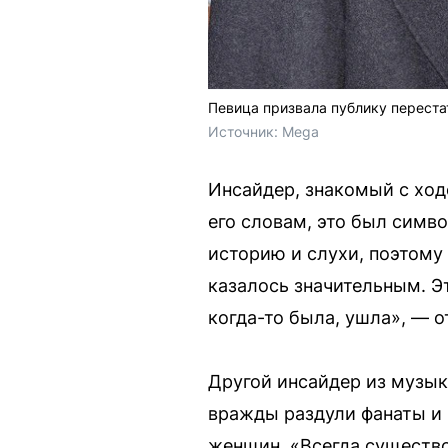
Певица призвала публику переста
Источник: 
Mega
Инсайдер, знакомый с ходо
его словам, это был симв
историю и слухи, поэтому 
казалось значительным. Эт
когда-то была, ушла», — 
Другой инсайдер из музык
вражды раздули фанаты и 
женщин. «Всегда существо