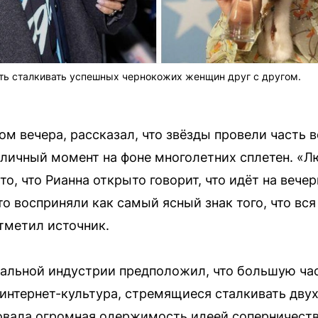
ть сталкивать успешных чернокожих женщин друг с другом.
м вечера, рассказал, что звёзды провели часть 
оличный момент на фоне многолетних сплетен. «Лю
то, что Рианна открыто говорит, что идёт на вечер
о восприняли как самый ясный знак того, что вся
отметил источник.
альной индустрии предположил, что большую ча
интернет-культура, стремящиеся сталкивать дв
вала огромная одержимость идеей соперничеств