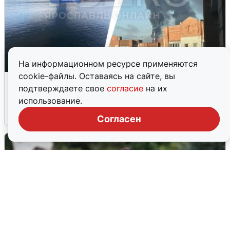
На информационном ресурсе применяются
cookie-файлы. Оставаясь на сайте, вы
Ночная атака БПЛА на Ярославль:
подтверждаете свое
согласие
на их
попадания и последствия
использование.
6 августа
0
Согласен