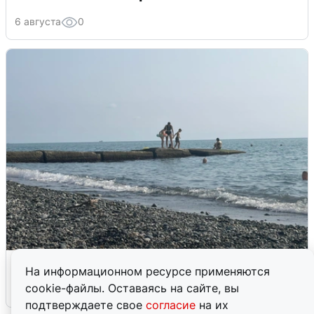
6 августа
0
Сирены в Сочи: новая угроза БПЛА
На информационном ресурсе применяются
cookie-файлы. Оставаясь на сайте, вы
6 августа
0
подтверждаете свое
согласие
на их