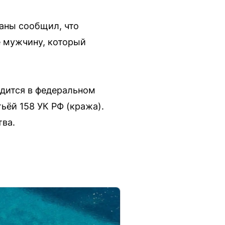
раны сообщил, что
е мужчину, который
одится в федеральном
ьёй 158 УК РФ (кража).
тва.