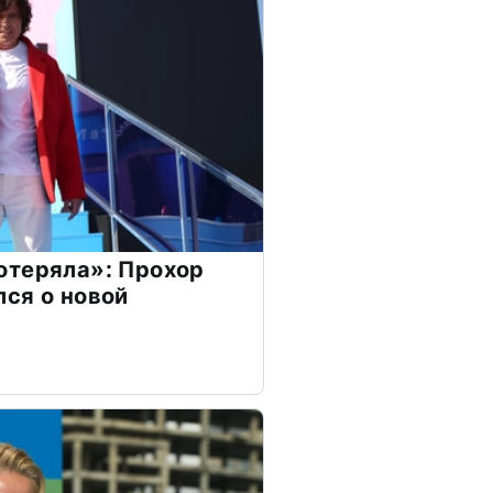
отеряла»: Прохор
ся о новой