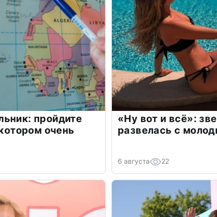
льник: пройдите
«Ну вот и всё»: з
 котором очень
развелась с моло
6 августа
22