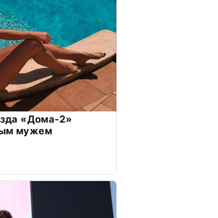
везда «Дома-2»
дым мужем