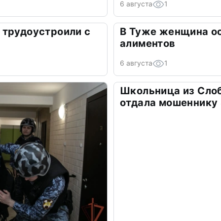
6 августа
1
 трудоустроили с
В Туже женщина о
алиментов
6 августа
1
Школьница из Сло
отдала мошеннику 