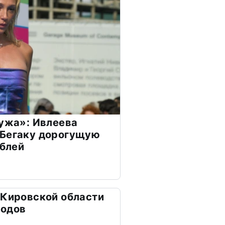
мужа»: Ивлеева
 Бегаку дорогущую
ублей
 Кировской области
ходов