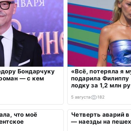
едору Бондарчуку
«Всё, потеряла я 
роман — с кем
подарила Филиппу
лодку за 1,2 млн р
5 августа
182
ала, что моё
Четверть аварий в
ентское
— наезды на пеше