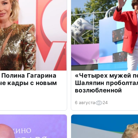
 Полина Гагарина
«Четырех мужей п
ые кадры с новым
Шаляпин проболтал
возлюбленной
6 августа
24