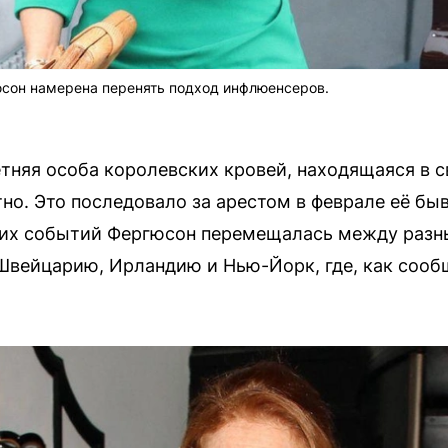
юсон намерена перенять подход инфлюенсеров.
тняя особа королевских кровей, находящаяся в с
но. Это последовало за арестом в феврале её быв
тих событий Фергюсон перемещалась между разн
Швейцарию, Ирландию и Нью-Йорк, где, как сообщ