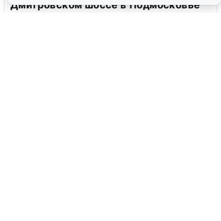
Дмитровском шоссе в Подмосковье
4 августа
0
В Туре вода убывает, на других реках
области прибывает