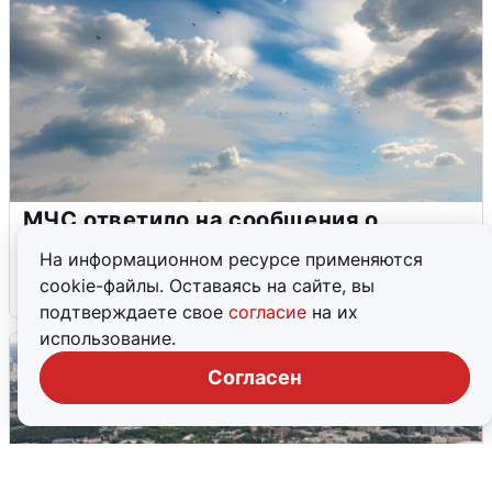
МЧС ответило на сообщения о
грохоте в Москве
На информационном ресурсе применяются
cookie-файлы. Оставаясь на сайте, вы
7 августа
0
подтверждаете свое
согласие
на их
использование.
Согласен