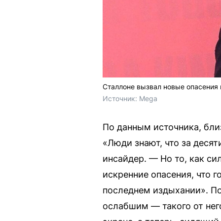
Сталлоне вызвал новые опасения 
Источник: 
Mega
По данным источника, близ
«Люди знают, что за десят
инсайдер. — Но то, как си
искренние опасения, что г
последнем издыхании». По
ослабшим — такого от нег