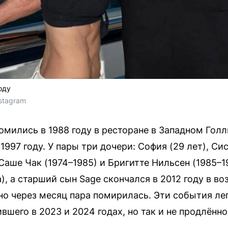
оду
nstagram
мились в 1988 году в ресторане в Западном Голли
997 году. У пары три дочери: София (29 лет), Сис
Саше Чак (1974–1985) и Бригитте Нильсен (1985–19
), а старший сын Sage скончался в 2012 году в воз
 но через месяц пара помирилась. Эти события ле
шего в 2023 и 2024 годах, но так и не продлённо