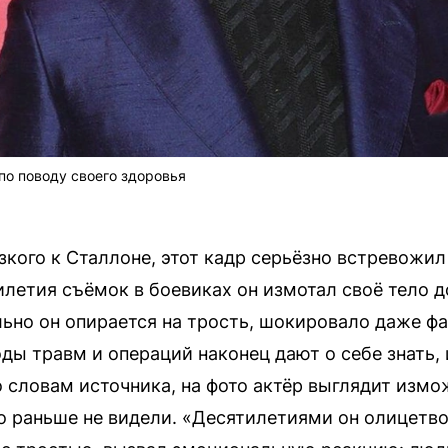
по поводу своего здоровья
кого к Сталлоне, этот кадр серьёзно встревожил
илетия съёмок в боевиках он измотал своё тело д
льно он опирается на трость, шокировало даже фа
оды травм и операций наконец дают о себе знать, 
 словам источника, на фото актёр выглядит изм
о раньше не видели. «Десятилетиями он олицетво