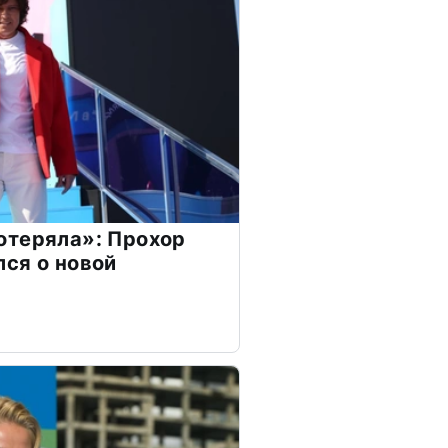
отеряла»: Прохор
ся о новой