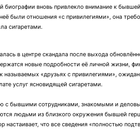
й биографии вновь привлекло внимание к бывшей
 неё были отношения «с привилегиями», она треб
ла сигаретами.
алась в центре скандала после выхода обновлённ
одержатся новые подробности её личной жизни, фи
к называемых «друзьях с привилегиями», ожида
лате услуг ясновидящей сигаретами.
ью с бывшими сотрудниками, знакомыми и делов
ются людьми из близкого окружения бывшей гер
ор настаивает, что все сведения «полностью под