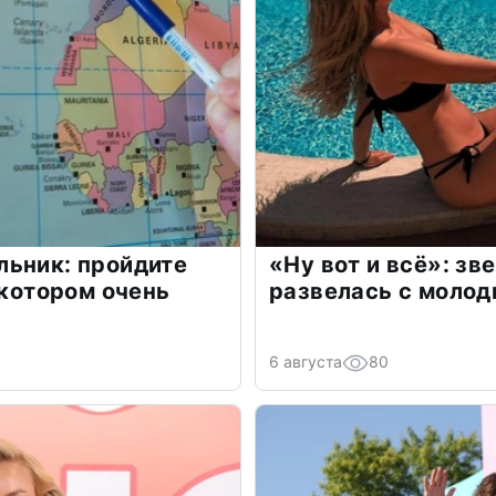
льник: пройдите
«Ну вот и всё»: з
 котором очень
развелась с моло
6 августа
80