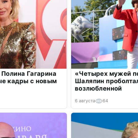
 Полина Гагарина
«Четырех мужей п
ые кадры с новым
Шаляпин проболтал
возлюбленной
6 августа
64