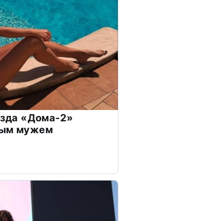
везда «Дома-2»
дым мужем