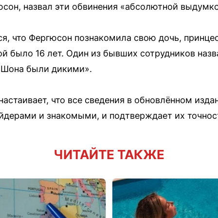
юсон, назвал эти обвинения «абсолютной выдумк
ся, что Фергюсон познакомила свою дочь, принце
той было 16 лет. Один из бывших сотрудников наз
у Шона были дикими».
настаивает, что все сведения в обновлённом изд
йдерами и знакомыми, и подтверждает их точнос
ЧИТАЙТЕ ТАКЖЕ