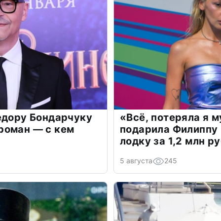
едору Бондарчуку
«Всё, потеряла я 
роман — с кем
подарила Филиппу
лодку за 1,2 млн р
5 августа
245