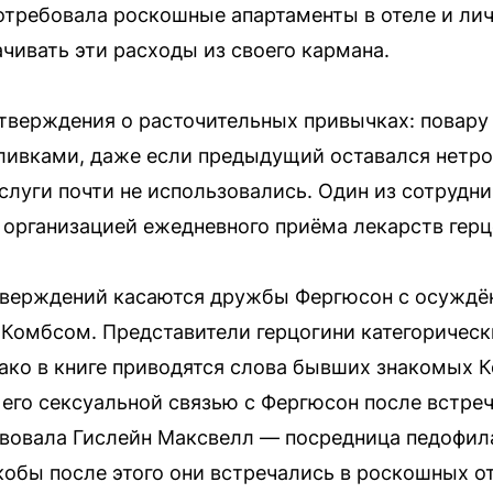
 потребовала роскошные апартаменты в отеле и лич
чивать эти расходы из своего кармана.
тверждения о расточительных привычках: повару
сливками, даже если предыдущий оставался нетр
услуги почти не использовались. Один из сотрудни
организацией ежедневного приёма лекарств герц
тверждений касаются дружбы Фергюсон с осужд
омбсом. Представители герцогини категорическ
ако в книге приводятся слова бывших знакомых К
 его сексуальной связью с Фергюсон после встреч
ствовала Гислейн Максвелл — посредница педофи
обы после этого они встречались в роскошных о