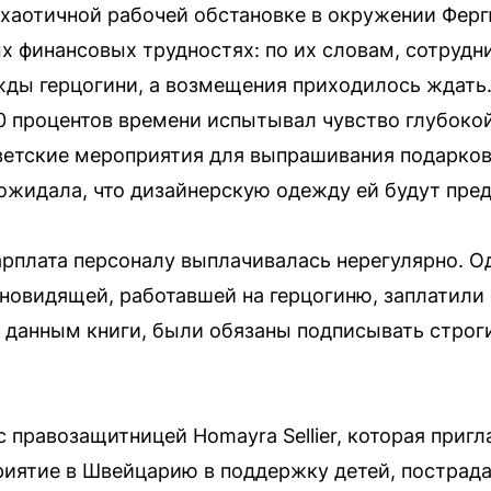
 хаотичной рабочей обстановке в окружении Фер
х финансовых трудностях: по их словам, сотрудн
жды герцогини, а возмещения приходилось ждать
80 процентов времени испытывал чувство глубоко
ветские мероприятия для выпрашивания подарков 
ожидала, что дизайнерскую одежду ей будут пред
зарплата персоналу выплачивалась нерегулярно. 
сновидящей, работавшей на герцогиню, заплатили 
 данным книги, были обязаны подписывать строг
 правозащитницей Homayra Sellier, которая приг
иятие в Швейцарию в поддержку детей, пострада