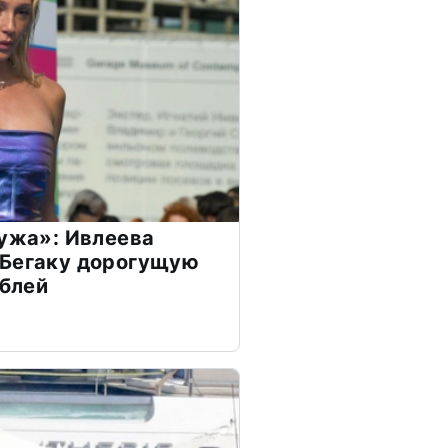
мужа»: Ивлеева
 Бегаку дорогущую
ублей