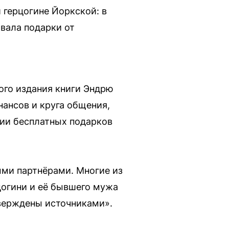
 герцогине Йоркской: в
овала подарки от
ого издания книги Эндрю
нансов и круга общения,
нии бесплатных подарков
ыми партнёрами. Многие из
цогини и её бывшего мужа
тверждены источниками».