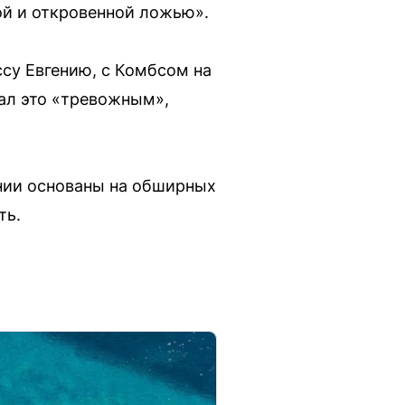
ой и откровенной ложью».
ссу Евгению, с Комбсом на
вал это «тревожным»,
ании основаны на обширных
ть.