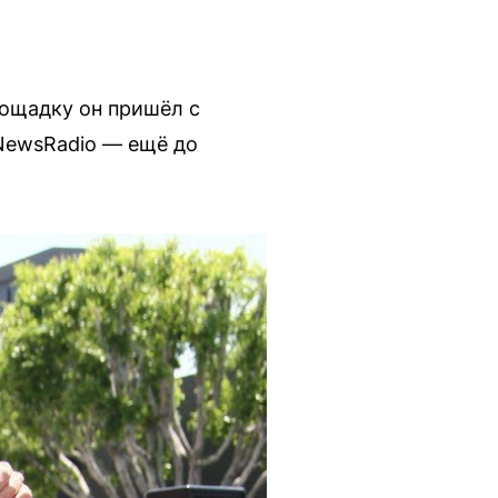
лощадку он пришёл с
 NewsRadio — ещё до