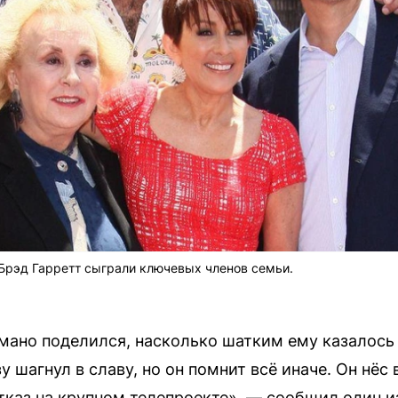
 Брэд Гарретт сыграли ключевых членов семьи.
мано поделился, насколько шатким ему казалось
у шагнул в славу, но он помнит всё иначе. Он нёс
тказ на крупном телепроекте», — сообщил один и