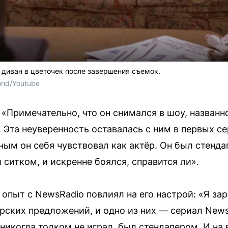
диван в цветочек после завершения съемок.
nd/Youtube
«Примечательно, что он снимался в шоу, названн
. Эта неуверенность оставалась с ним в первых се
ным он себя чувствовал как актёр. Он был стенд
ситком, и искренне боялся, справится ли».
 опыт с NewsRadio повлиял на его настрой: «Я за
рских предложений, и одно из них — сериал News
никогда толком не играл, был стендапером. И на