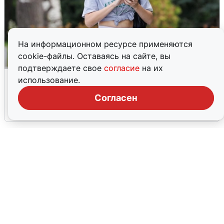
На информационном ресурсе применяются
cookie-файлы. Оставаясь на сайте, вы
подтверждаете свое
согласие
на их
Волгоградцы остались без
использование.
мобильного интернета
Согласен
6 августа
0