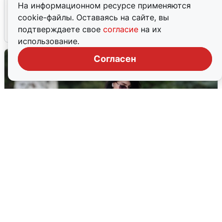
На информационном ресурсе применяются
попадания и последствия
cookie-файлы. Оставаясь на сайте, вы
подтверждаете свое
согласие
на их
6 августа
0
использование.
Согласен
Волгоградцы остались без
мобильного интернета