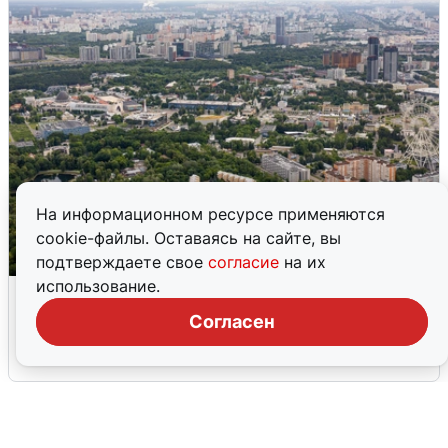
На информационном ресурсе применяются
cookie-файлы. Оставаясь на сайте, вы
подтверждаете свое
согласие
на их
использование.
Москвичи услышали грохот, похожий
на взрыв
Согласен
7 августа
0