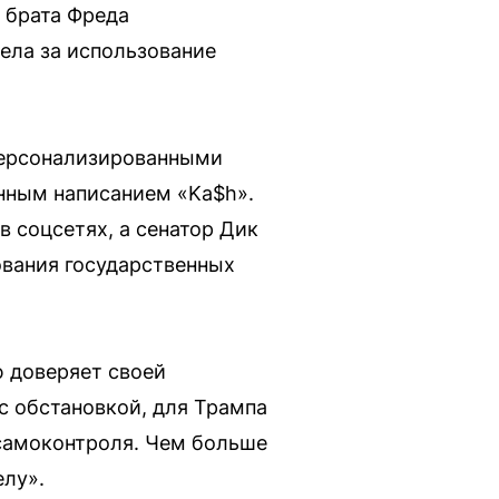
о брата Фреда
тела за использование
 персонализированными
нным написанием «Ka$h».
 соцсетях, а сенатор Дик
ования государственных
ю доверяет своей
с обстановкой, для Трампа
 самоконтроля. Чем больше
елу».