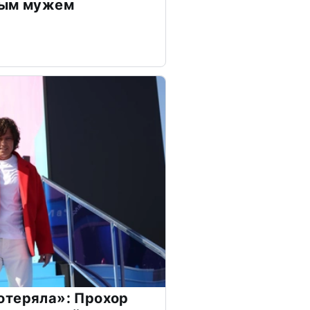
дым мужем
отеряла»: Прохор