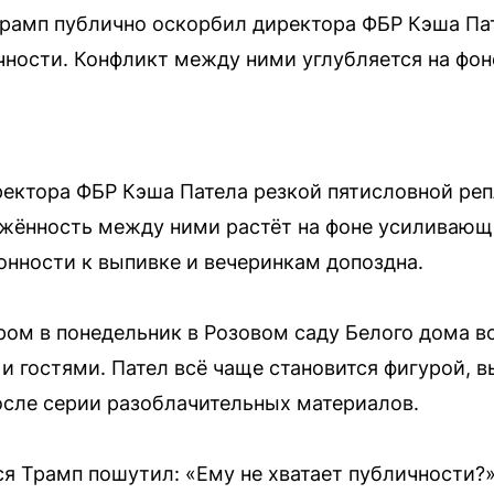
рамп публично оскорбил директора ФБР Кэша Пат
ичности. Конфликт между ними углубляется на фо
ектора ФБР Кэша Патела резкой пятисловной реп
жённость между ними растёт на фоне усиливающ
онности к выпивке и вечеринкам допоздна.
ом в понедельник в Розовом саду Белого дома в
 и гостями. Пател всё чаще становится фигурой,
сле серии разоблачительных материалов.
я Трамп пошутил: «Ему не хватает публичности?»