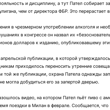
лояльность и дисциплину, а тут Пател собирает 
улигана, чем от директора ФБР. Это перерастает
ения в чрезмерном употреблении алкоголя и нео
лушаниях в конгрессе он назвал их «безосновател
лионов долларов к изданию, опубликовавшему эти
апрельской публикации, в которой утверждалось,
никам приходилось переносить утренние совещан
ым той же публикации, охрана Патела однажды з
 не могла добудиться его за запертой дверью.
 разошлось видео, на котором Пател пьёт пиво с 
емя поездки в Милан в феврале. Сообщается, что