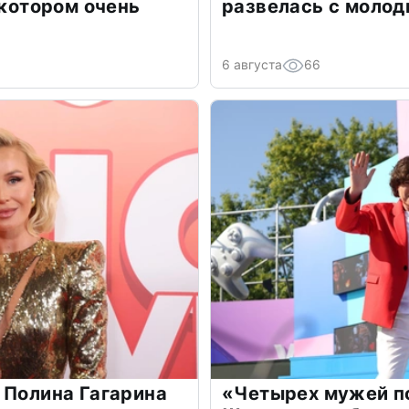
 котором очень
развелась с моло
6 августа
66
 Полина Гагарина
«Четырех мужей п