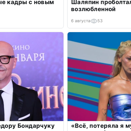
ые кадры с новым
Шаляпин проболтал
возлюбленной
6 августа
53
едору Бондарчуку
«Всё, потеряла я 