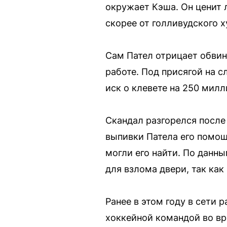
окружает Кэша. Он ценит 
скорее от голливудского х
Сам Пател отрицает обвин
работе. Под присягой на с
иск о клевете на 250 мил
Скандал разгорелся после 
выпивки Патела его помощ
могли его найти. По данн
для взлома двери, так как
Ранее в этом году в сети
хоккейной командой во вр