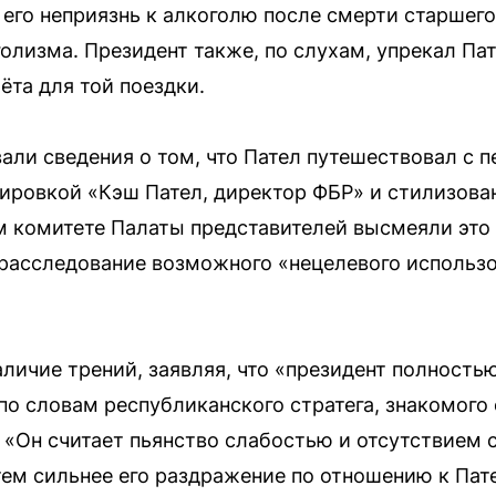
 его неприязнь к алкоголю после смерти старшег
олизма. Президент также, по слухам, упрекал Па
ёта для той поездки.
али сведения о том, что Пател путешествовал с
ировкой «Кэш Пател, директор ФБР» и стилизова
комитете Палаты представителей высмеяли это в
расследование возможного «нецелевого использ
личие трений, заявляя, что «президент полность
по словам республиканского стратега, знакомого 
: «Он считает пьянство слабостью и отсутствием
тем сильнее его раздражение по отношению к Пат