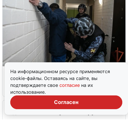
В Кирово-Чепецке задержали
На информационном ресурсе применяются
хулигана из бара
cookie-файлы. Оставаясь на сайте, вы
подтверждаете свое
согласие
на их
6 августа
2
использование.
Согласен
Школьница из Слободского района
отдала мошеннику 41 тыс. рублей
6 августа
2