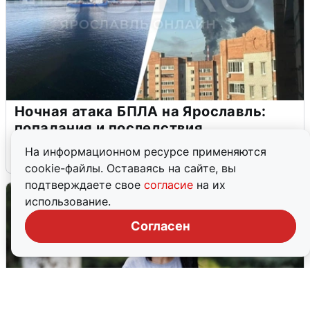
Ночная атака БПЛА на Ярославль:
попадания и последствия
На информационном ресурсе применяются
6 августа
0
cookie-файлы. Оставаясь на сайте, вы
подтверждаете свое
согласие
на их
использование.
Согласен