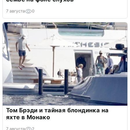
7 августа
0
Том Брэди и тайная блондинка на
яхте в Монако
7 августа
2