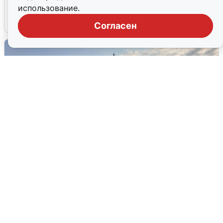
воды в Воронеже
использование.
6 августа
0
Согласен
В Сочи сняли угрозу атаки БПЛА,
аэропорт закрыт
6 августа
0