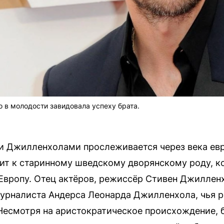
о в молодости завидовала успеху брата.
и Джилленхолами прослеживается через века евр
 к старинному шведскому дворянскому роду, ко
вропу. Отец актёров, режиссёр Стивен Джилленх
урналиста Андерса Леонарда Джилленхола, чья р
Несмотря на аристократическое происхождение, б