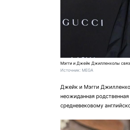
Мэгги и Джейк Джилленхолы связ
Источник: 
MEGA
Джейк и Мэгги Джилленхол
неожиданная родственная 
средневековому английско