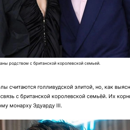
аны родством с британской королевской семьей.
ы считаются голливудской элитой, но, как выясни
связь с британской королевской семьёй. Их корн
му монарху Эдуарду III.