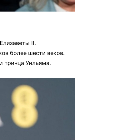
лизаветы II,
ков более шести веков.
и принца Уильяма.