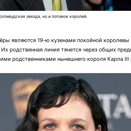
лливудская звезда, но и потомок королей.
тёры являются 19-ю кузенами покойной королевы Е
. Их родственная линия тянется через общих пред
ними родственниками нынешнего короля Карла III 