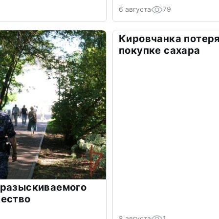
6 августа
79
Кировчанка потеря
покупке сахара
 разыскиваемого
чество
8 августа
1