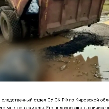
следственный отдел СУ СК РФ по Кировской обла
его местного жителя. Его подозревают в причинен