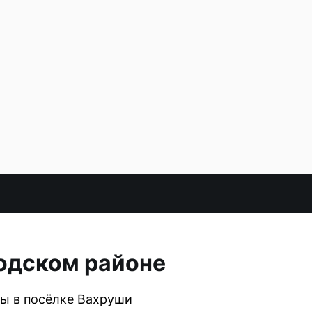
бодском районе
ны в посёлке Вахруши