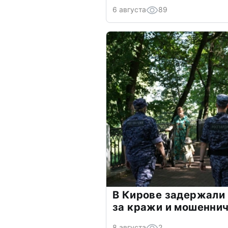
6 августа
89
В Кирове задержали
за кражи и мошенни
8 августа
2