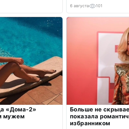
6 августа
101
зда «Дома-2»
Больше не скрывае
м мужем
показала романти
избранником