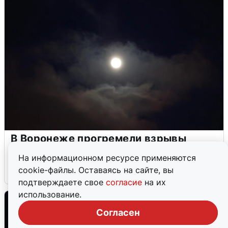
В Воронеже прогремели взрывы
после сигнала тревоги
На информационном ресурсе применяются
cookie-файлы. Оставаясь на сайте, вы
5 августа
0
подтверждаете свое
согласие
на их
использование.
Согласен