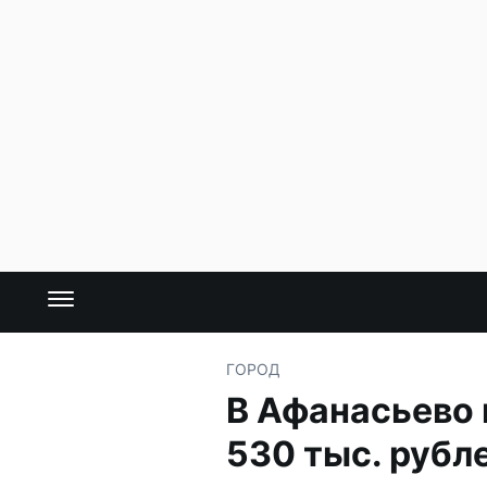
ГОРОД
В Афанасьево
530 тыс. рубл