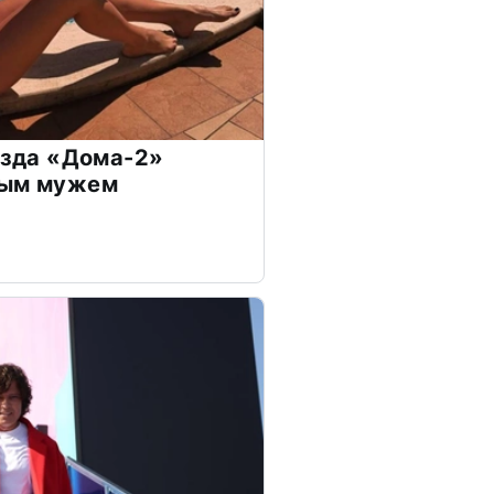
везда «Дома-2»
дым мужем