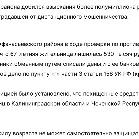
района добился взыскания более полумиллиона р
традавшей от дистанционного мошенничества.
фанасьевского района в ходе проверки по проти
что 67-летняя жительница лишилась 530 тысяч р
ки обманным путем списали деньги с ее банковс
е дело по пункту «г» части 3 статьи 158 УК РФ (к
ицией было установлено, что похищенные средст
иц в Калининградской области и Чеченской Респуб
силу возраста не может самостоятельно защищать