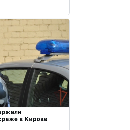
ержали
краже в Кирове