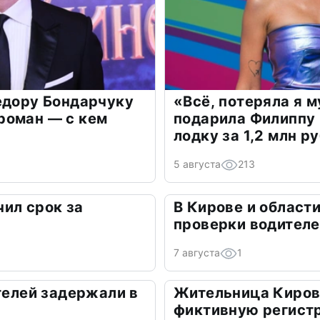
едору Бондарчуку
«Всё, потеряла я 
роман — с кем
подарила Филиппу
лодку за 1,2 млн р
5 августа
213
ил срок за
В Кирове и област
а
проверки водител
7 августа
1
ителей задержали в
Жительница Киров
фиктивную регист