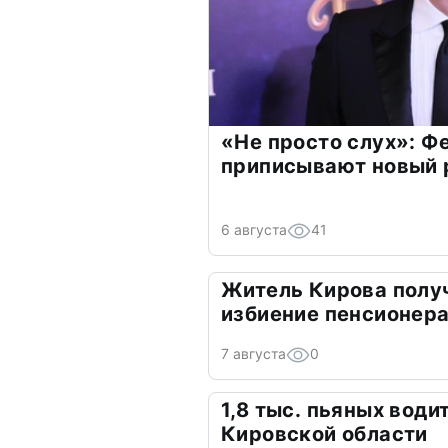
«Не просто слух»: Ф
приписывают новый 
6 августа
41
Житель Кирова получ
избиение пенсионер
7 августа
0
1,8 тыс. пьяных вод
Кировской области