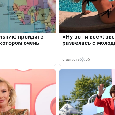
льник: пройдите
«Ну вот и всё»: з
 котором очень
развелась с моло
6 августа
55