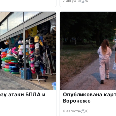
7 августа
0
озу атаки БПЛА и
Опубликована карт
Воронеже
6 августа
0