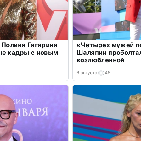
 Полина Гагарина
«Четырех мужей п
ые кадры с новым
Шаляпин проболтал
возлюбленной
6 августа
46