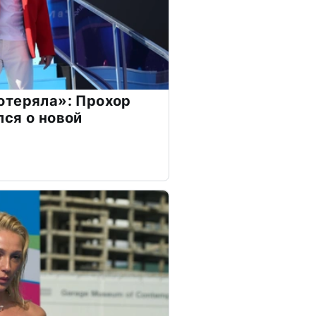
отеряла»: Прохор
ся о новой