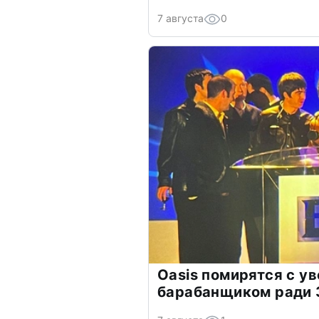
7 августа
0
Oasis помирятся с у
барабанщиком ради 