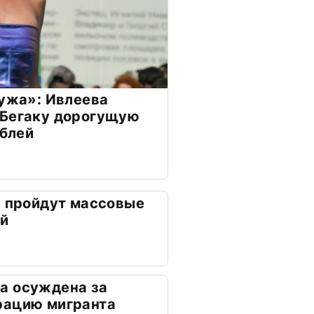
мужа»: Ивлеева
 Бегаку дорогущую
ублей
и пройдут массовые
ей
а осуждена за
рацию мигранта