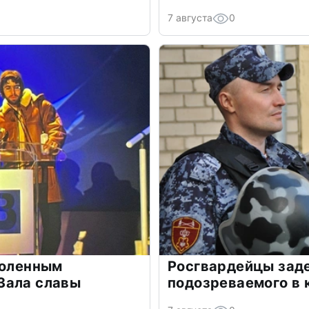
7 августа
0
воленным
Росгвардейцы зад
Зала славы
подозреваемого в 