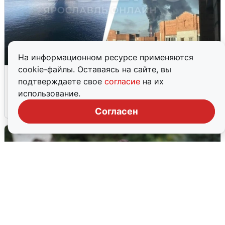
На информационном ресурсе применяются
cookie-файлы. Оставаясь на сайте, вы
Ночная атака БПЛА на Ярославль:
подтверждаете свое
согласие
на их
попадания и последствия
использование.
6 августа
0
Согласен