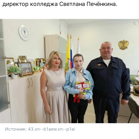
директор колледжа Светлана Печёнкина.
Источник: 
43.xn--b1aew.xn--p1ai