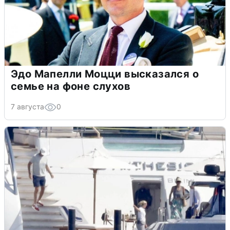
Эдо Мапелли Моцци высказался о
семье на фоне слухов
7 августа
0