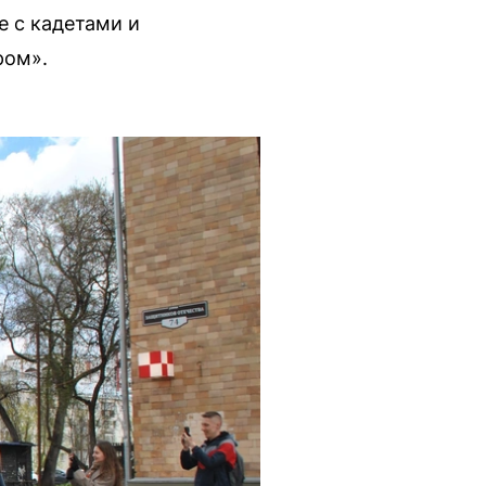
 с кадетами и
ром».