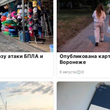
озу атаки БПЛА и
Опубликована карт
Воронеже
6 августа
0