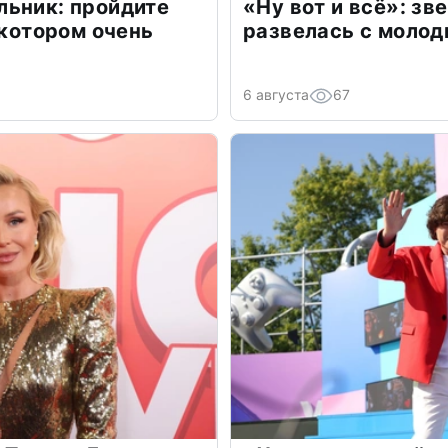
льник: пройдите
«Ну вот и всё»: з
 котором очень
развелась с моло
6 августа
67