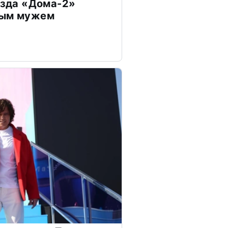
везда «Дома-2»
дым мужем