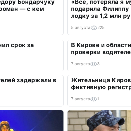
едору Бондарчуку
«Всё, потеряла я 
роман — с кем
подарила Филиппу
лодку за 1,2 млн р
5 августа
225
ил срок за
В Кирове и област
а
проверки водител
7 августа
3
ителей задержали в
Жительница Киров
фиктивную регист
7 августа
1