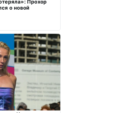
отеряла»: Прохор
ся о новой