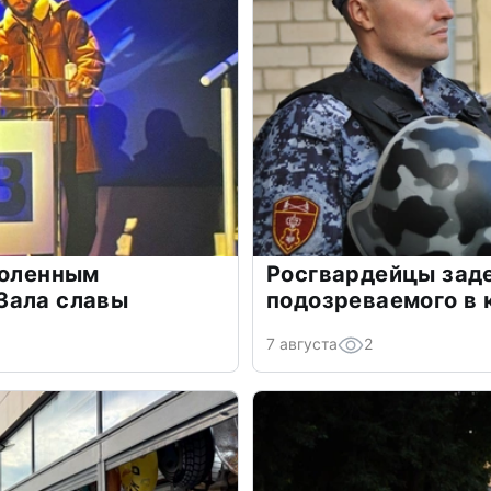
воленным
Росгвардейцы зад
Зала славы
подозреваемого в 
7 августа
2