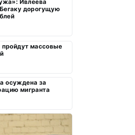
мужа»: Ивлеева
 Бегаку дорогущую
ублей
и пройдут массовые
ей
а осуждена за
рацию мигранта