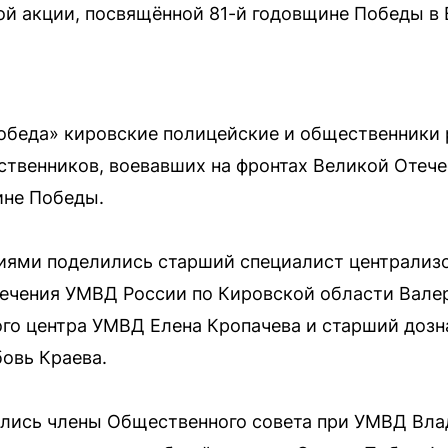
й акции, посвящённой 81-й годовщине Победы в
Победа» кировские полицейские и общественники
дственников, воевавших на фронтах Великой Отеч
ине Победы.
ями поделились старший специалист централизо
ечения УМВД России по Кировской области Валер
о центра УМВД Елена Кропачева и старший дозн
овь Краева.
ились члены Общественного совета при УМВД Вл