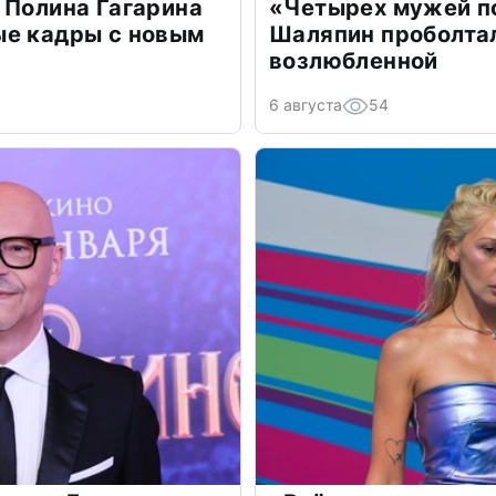
 Полина Гагарина
«Четырех мужей п
ые кадры с новым
Шаляпин проболтал
возлюбленной
6 августа
54