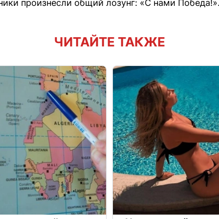
ники произнесли общий лозунг: «С нами Победа!»
ЧИТАЙТЕ ТАКЖЕ