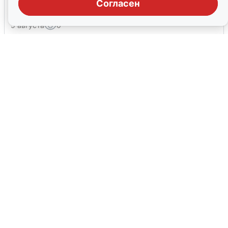
Согласен
тревоги
5 августа
0
Жители и туристы Сочи рассказали
об атаке БПЛА 5 августа