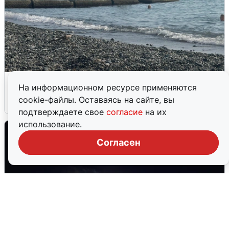
Сирены в Сочи: новая угроза БПЛА
На информационном ресурсе применяются
cookie-файлы. Оставаясь на сайте, вы
6 августа
0
подтверждаете свое
согласие
на их
использование.
Согласен