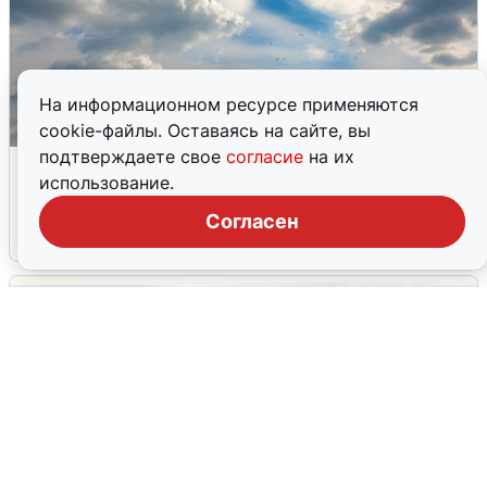
На информационном ресурсе применяются
cookie-файлы. Оставаясь на сайте, вы
подтверждаете свое
согласие
на их
МЧС ответило на сообщения о
использование.
грохоте в Москве
Согласен
7 августа
0