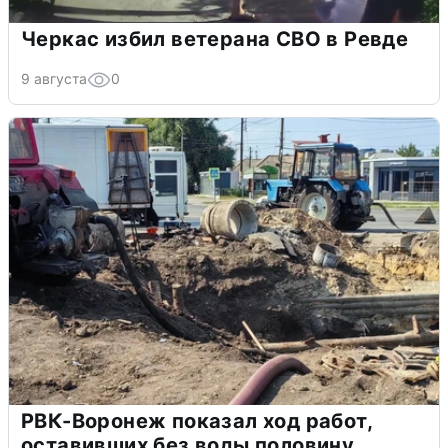
Черкас избил ветерана СВО в Ревде
9 августа
0
РВК-Воронеж показал ход работ,
оставивших без воды половину