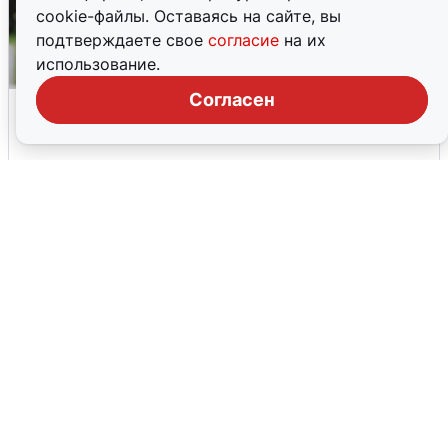
cookie-файлы. Оставаясь на сайте, вы
подтверждаете свое
согласие
на их
использование.
Согласен
Волгоградцы остались без
мобильного интернета
6 августа
0