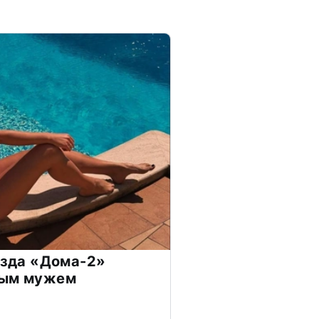
везда «Дома-2»
дым мужем