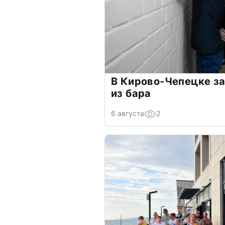
В Кирово-Чепецке з
из бара
6 августа
2