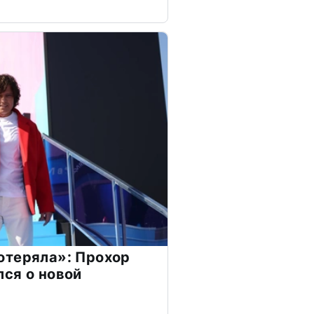
отеряла»: Прохор
ся о новой