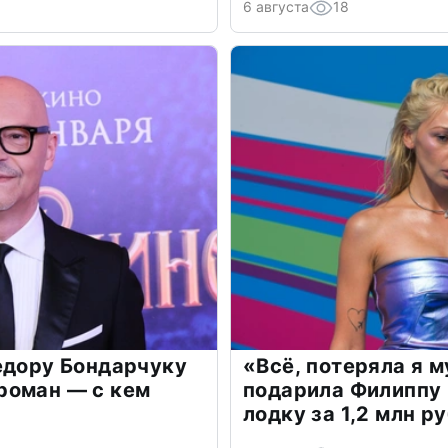
6 августа
18
едору Бондарчуку
«Всё, потеряла я 
роман — с кем
подарила Филиппу
лодку за 1,2 млн р