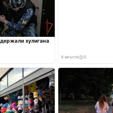
адержали хулигана
6 августа
2