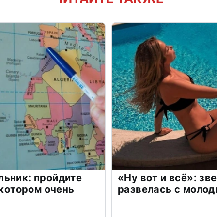
льник: пройдите
«Ну вот и всё»: з
 котором очень
развелась с моло