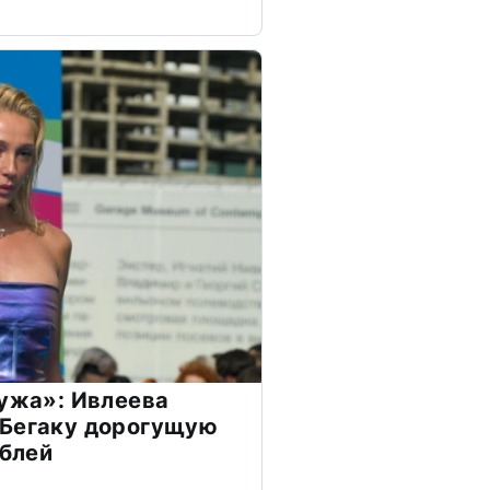
мужа»: Ивлеева
 Бегаку дорогущую
ублей