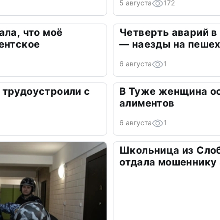
5 августа
172
ала, что моё
Четверть аварий в
ентское
— наезды на пеше
6 августа
1
 трудоустроили с
В Туже женщина о
алиментов
6 августа
1
Школьница из Сло
отдала мошеннику 