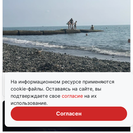
Сирены в Сочи: новая угроза БПЛА
На информационном ресурсе применяются
cookie-файлы. Оставаясь на сайте, вы
6 августа
0
подтверждаете свое
согласие
на их
использование.
Согласен