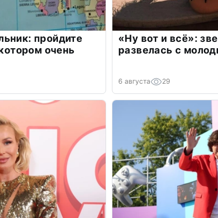
льник: пройдите
«Ну вот и всё»: з
 котором очень
развелась с моло
6 августа
29