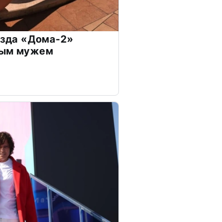
везда «Дома-2»
дым мужем