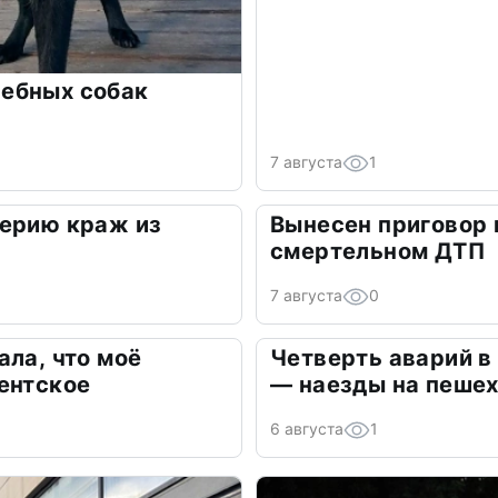
ебных собак
7 августа
1
серию краж из
Вынесен приговор 
смертельном ДТП
7 августа
0
ала, что моё
Четверть аварий в
ентское
— наезды на пеше
6 августа
1