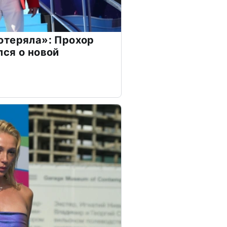
отеряла»: Прохор
ся о новой