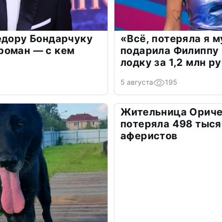
едору Бондарчуку
«Всё, потеряла я 
роман — с кем
подарила Филиппу
лодку за 1,2 млн р
5 августа
195
Жительница Ориче
потеряла 498 тыся
аферистов