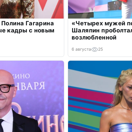
 Полина Гагарина
«Четырех мужей п
ые кадры с новым
Шаляпин проболтал
возлюбленной
6 августа
25