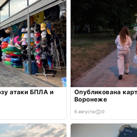
озу атаки БПЛА и
Опубликована карт
Воронеже
6 августа
0