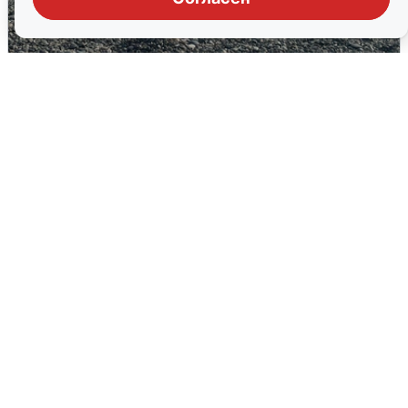
Сирены в Сочи: новая угроза БПЛА
6 августа
0