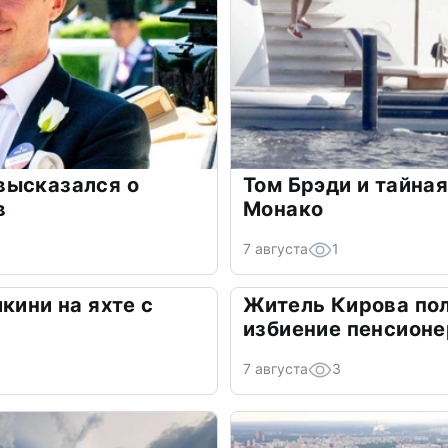
высказался о
Том Брэди и тайная
в
Монако
7 августа
1
кини на яхте с
Житель Кирова пол
избиение пенсионе
7 августа
3