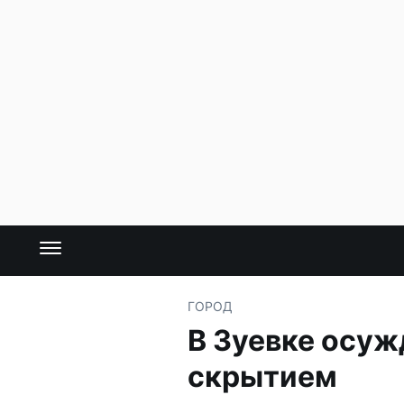
ГОРОД
В Зуевке осуж
скрытием