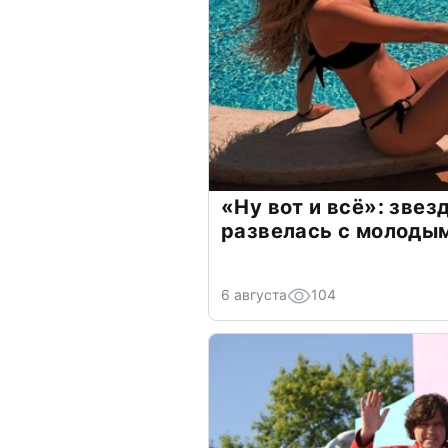
«Ну вот и всё»: зве
развелась с молоды
6 августа
104