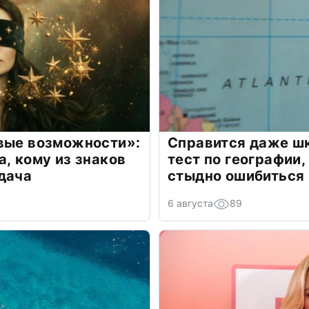
овые возможности»:
Справится даже шк
а, кому из знаков
тест по географии,
дача
стыдно ошибиться
6 августа
89