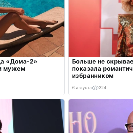
зда «Дома-2»
Больше не скрывае
м мужем
показала романти
избранником
6 августа
224