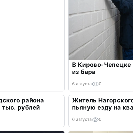
В Кирово-Чепецке 
из бара
6 августа
0
дского района
Житель Нагорского
 тыс. рублей
пьяную езду на кв
6 августа
0