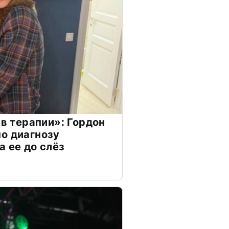
 в терапии»: Гордон
о диагнозу
а ее до слёз