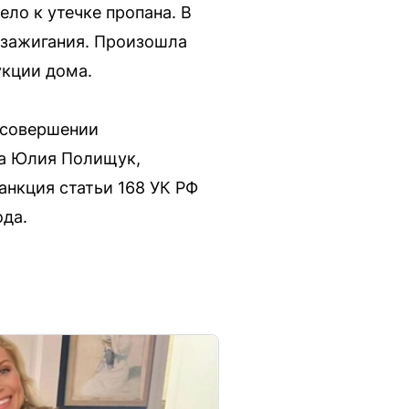
ело к утечке пропана. В
м зажигания. Произошла
укции дома.
 совершении
ла Юлия Полищук,
анкция статьи 168 УК РФ
ода.