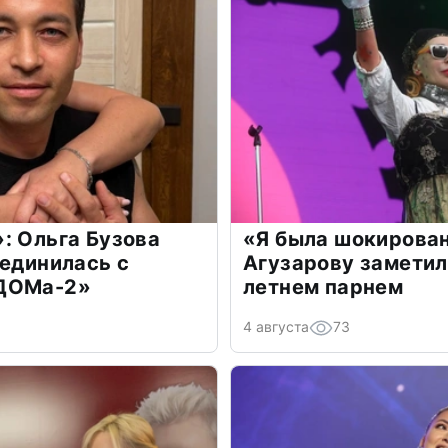
: Ольга Бузова
«Я была шокирова
оединилась с
Агузарову заметил
«ДОМа-2»
летнем парнем
4 августа
73