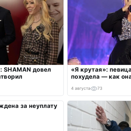
: SHAMAN довел
«Я крутая»: певиц
атворил
похудела — как он
4 августа
73
ждена за неуплату