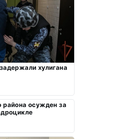
задержали хулигана
 района осужден за
адроцикле