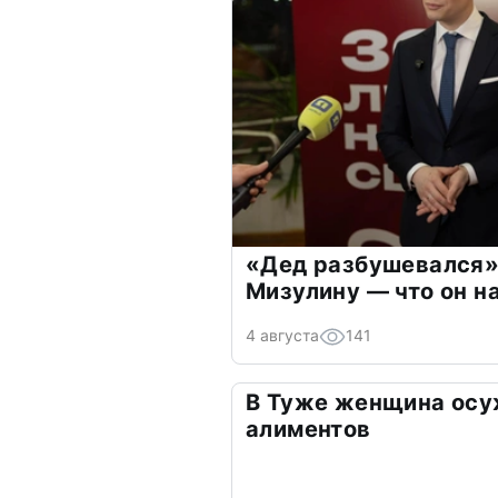
«Дед разбушевался»
Мизулину — что он н
4 августа
141
В Туже женщина осу
алиментов