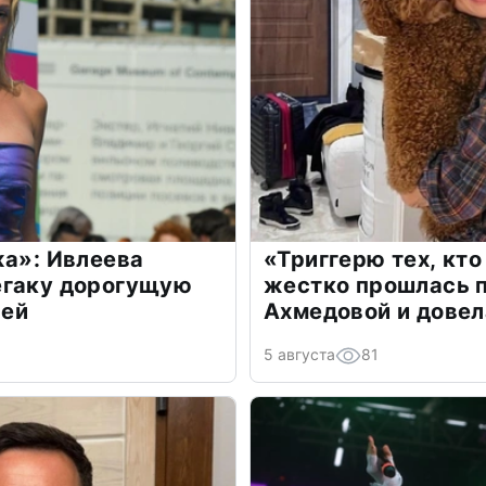
жа»: Ивлеева
«Триггерю тех, кто
егаку дорогущую
жестко прошлась п
лей
Ахмедовой и довел
5 августа
81